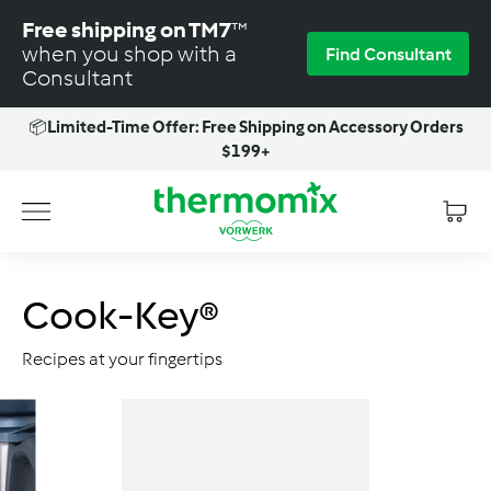
Skip
Free shipping on TM7
™
to
when you shop with a
Find Consultant
content
Consultant
📦
Limited-Time Offer: Free Shipping on Accessory Orders
Pause
$199+
slideshow
T
Site navigation
h
e
r
Cook-Key®
m
o
Recipes at your fingertips
m
i
x
-