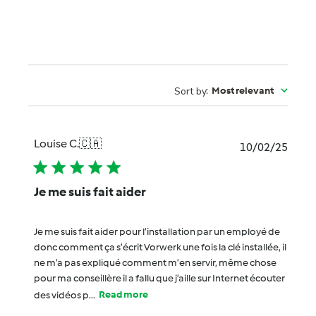
Sort by
:
Most relevant
Louise C.
🇨🇦
Publi
10/02/25
date
Je me suis fait aider
Je me suis fait aider pour l’installation par un employé de
donc comment ça s’écrit Vorwerk une fois la clé installée, il
ne m’a pas expliqué comment m’en servir, même chose
pour ma conseillère il a fallu que j’aille sur Internet écouter
des vidéos p...
Read more