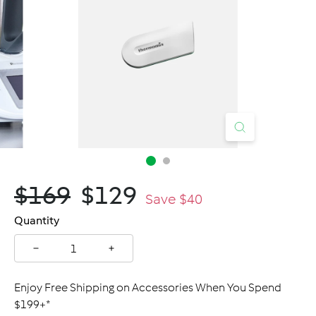
C
a
n
a
d
a
$169.00
$129.00
$169
$129
Regular
Sale
Save $40
price
price
Quantity
−
+
Enjoy Free Shipping on Accessories When You Spend
$199+*