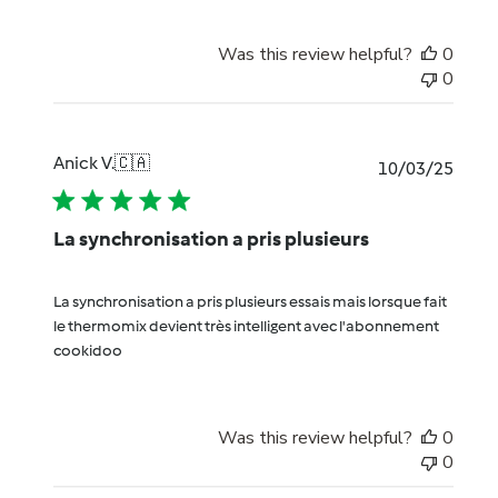
Was this review helpful?
0
0
Anick V.
🇨🇦
Publi
10/03/25
date
La synchronisation a pris plusieurs
La synchronisation a pris plusieurs essais mais lorsque fait
le thermomix devient très intelligent avec l'abonnement
cookidoo
Was this review helpful?
0
0