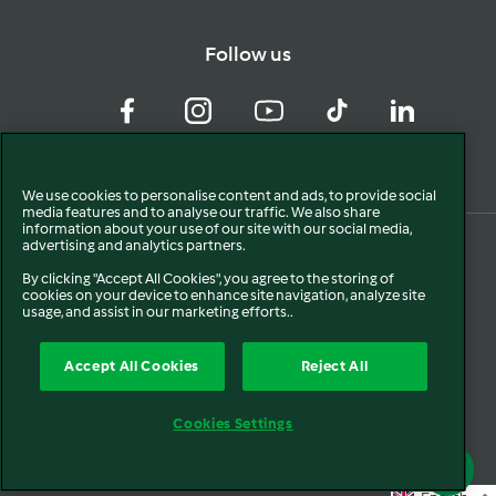
Follow us
Facebook
Instagram
YouTube
TikTok
LinkedIn
We use cookies to personalise content and ads, to provide social
media features and to analyse our traffic. We also share
information about your use of our site with our social media,
advertising and analytics partners.
By clicking "Accept All Cookies", you agree to the storing of
cookies on your device to enhance site navigation, analyze site
usage, and assist in our marketing efforts..
Accept All Cookies
Reject All
© 2024. All rights reserved.
Cookies Settings