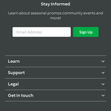
Stay Informed
Learn about seasonal promos community events and
more!
Email
Sign
Sign Up
Address
Up
Learn
Support
Legal
Get in touch