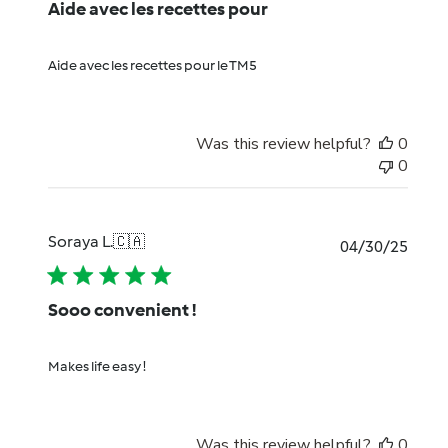
Aide avec les recettes pour
Aide avec les recettes pour le TM5
Was this review helpful?
0
0
Soraya L.
🇨🇦
Publi
04/30/25
date
Sooo convenient !
Makes life easy !
Was this review helpful?
0