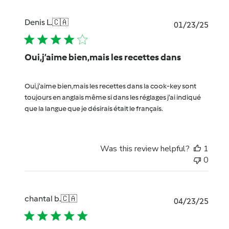
Denis L.
🇨🇦
Publi
01/23/25
date
Oui,j’aime bien,mais les recettes dans
Oui,j’aime bien,mais les recettes dans la cook-key sont
toujours en anglais même si dans les réglages j’ai indiqué
que la langue que je désirais était le français.
Was this review helpful?
1
0
chantal b.
🇨🇦
Publi
04/23/25
date