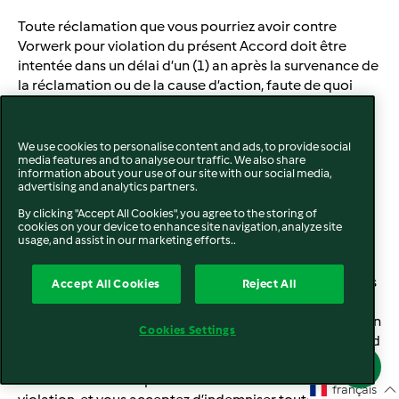
Toute réclamation que vous pourriez avoir contre
Vorwerk pour violation du présent Accord doit être
intentée dans un délai d’un (1) an après la survenance de
la réclamation ou de la cause d’action, faute de quoi
cette réclamation ou cause d’action sera prescrite.
We use cookies to personalise content and ads, to provide social
media features and to analyse our traffic. We also share
INDEMNISATION
information about your use of our site with our social media,
advertising and analytics partners.
Vous acceptez de libérer, décharger, défendre,
By clicking "Accept All Cookies", you agree to the storing of
indemniser et tenir à couvert Vorwerk et ses dirigeants,
cookies on your device to enhance site navigation, analyze site
usage, and assist in our marketing efforts..
administrateurs, employés, agents, affiliés, fournisseurs
d’informations tiers, concédants, entrepreneurs et
autres impliqués dans la fourniture de produits, services
Accept All Cookies
Reject All
ou informations via ce Site (collectivement, les « Parties
Indemnisées ») contre toute réclamation résultant de, en
Cookies Settings
lien avec, ou relative à toute violation du présent Accord
par vous. Vous convenez que les Parties Indemnisées
n’auront aucune responsabilité en lien avec une telle
français