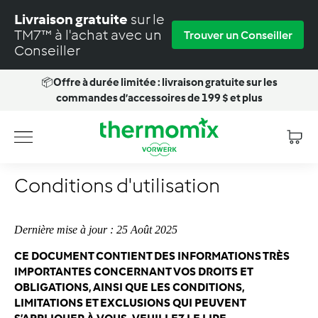
Passer
Livraison gratuite
sur le
au
TM7™ à l'achat avec un
Trouver un Conseiller
contenu
Conseiller
📦
Offre à durée limitée : livraison gratuite sur les
Diaporama
commandes d’accessoires de 199 $ et plus
Pause
T
Navigation
h
e
Conditions d'utilisation
r
m
o
Dernière mise à jour : 25 Août 2025
m
CE DOCUMENT CONTIENT DES INFORMATIONS TRÈS
i
IMPORTANTES CONCERNANT VOS DROITS ET
OBLIGATIONS, AINSI QUE LES CONDITIONS,
x
LIMITATIONS ET EXCLUSIONS QUI PEUVENT
-