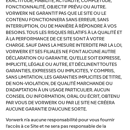
EXACTITUDE, FIABILITÉ, ACTUALITÉ, COMPLÉTUDE,
FONCTIONNALITÉ, OBJECTIF PRÉVU OU AUTRE.
VORWERK NE GARANTIT PAS QUE LE SITE OU LE
CONTENU FONCTIONNERA SANS ERREUR, SANS
INTERRUPTION, OU DE MANIÈRE À RÉPONDRE À VOS
BESOINS. TOUS LES RISQUES RELATIFS À LA QUALITÉ ET
À LA PERFORMANCE DE CE SITE SONT À VOTRE
CHARGE. SAUF DANS LA MESURE INTERDITE PAR LA LOI,
VORWERK ET SES FILIALES NE FONT AUCUNE AUTRE
DÉCLARATION OU GARANTIE, QU’ELLE SOIT EXPRESSE,
IMPLICITE, LÉGALE OU AUTRE, ET DÉCLINENT TOUTES
GARANTIES, EXPRESSES OU IMPLICITES, Y COMPRIS,
SANS LIMITATION, LES GARANTIES IMPLICITES DE TITRE,
DE NON-VIOLATION, DE QUALITÉ MARCHANDE OU
D’ADAPTATION À UN USAGE PARTICULIER. AUCUN
CONSEIL OU INFORMATION, ORAL OU ÉCRIT, OBTENU
PAR VOUS DE VORWERK OU PAR LE SITE NE CRÉERA
AUCUNE GARANTIE D’AUCUNE SORTE.
Vorwerk n’a aucune responsabilité pour vous fournir
l’accès à ce Site et ne sera pas responsable de la