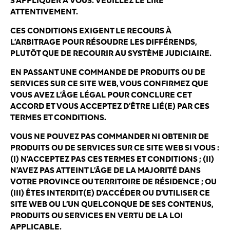
S’APPLIQUER À VOUS. VEUILLEZ LE LIRE
C
ATTENTIVEMENT.
a
CES CONDITIONS EXIGENT LE RECOURS À
n
L’ARBITRAGE POUR RÉSOUDRE LES DIFFÉRENDS,
PLUTÔT QUE DE RECOURIR AU SYSTÈME JUDICIAIRE.
a
d
EN PASSANT UNE COMMANDE DE PRODUITS OU DE
a
SERVICES SUR CE SITE WEB, VOUS CONFIRMEZ QUE
VOUS AVEZ L’ÂGE LÉGAL POUR CONCLURE CET
ACCORD ET VOUS ACCEPTEZ D’ÊTRE LIÉ(E) PAR CES
TERMES ET CONDITIONS.
VOUS NE POUVEZ PAS COMMANDER NI OBTENIR DE
PRODUITS OU DE SERVICES SUR CE SITE WEB SI VOUS :
(I) N’ACCEPTEZ PAS CES TERMES ET CONDITIONS ; (II)
N’AVEZ PAS ATTEINT L’ÂGE DE LA MAJORITÉ DANS
VOTRE PROVINCE OU TERRITOIRE DE RÉSIDENCE ; OU
(III) ÊTES INTERDIT(E) D’ACCÉDER OU D’UTILISER CE
SITE WEB OU L’UN QUELCONQUE DE SES CONTENUS,
PRODUITS OU SERVICES EN VERTU DE LA LOI
APPLICABLE.